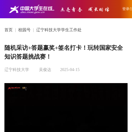
登录/
首页
|
校园号
|
辽宁科技大学学生工作处
随机采访+答题赢奖+签名打卡！玩转国家安全
知识答题挑战赛！
辽宁科技大学
吴俊达
2025-04-15