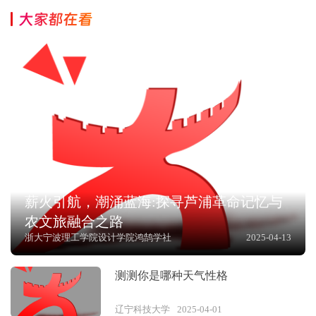
大家都在看
薪火引航，潮涌蓝海:探寻芦浦革命记忆与
农文旅融合之路
浙大宁波理工学院设计学院鸿鹄学社
2025-04-13
测测你是哪种天气性格
辽宁科技大学
2025-04-01