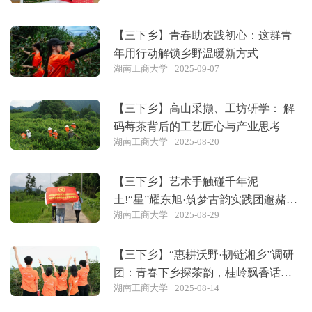
【三下乡】青春助农践初心：这群青
年用行动解锁乡野温暖新方式
湖南工商大学
2025-09-07
【三下乡】高山采撷、工坊研学： 解
码莓茶背后的工艺匠心与产业思考
湖南工商大学
2025-08-20
【三下乡】艺术手触碰千年泥
土!“星”耀东旭·筑梦古韵实践团邂赭色
湖南工商大学
2025-08-29
古韵
【三下乡】“惠耕沃野·韧链湘乡”调研
团：青春下乡探茶韵，桂岭飘香话振
湖南工商大学
2025-08-14
兴