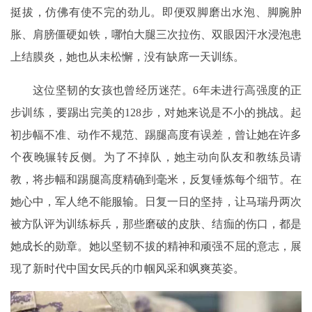
挺拔，仿佛有使不完的劲儿。即便双脚磨出水泡、脚腕肿
胀、肩膀僵硬如铁，哪怕大腿三次拉伤、双眼因汗水浸泡患
上结膜炎，她也从未松懈，没有缺席一天训练。
这位坚韧的女孩也曾经历迷茫。6年未进行高强度的正
步训练，要踢出完美的128步，对她来说是不小的挑战。起
初步幅不准、动作不规范、踢腿高度有误差，曾让她在许多
个夜晚辗转反侧。为了不掉队，她主动向队友和教练员请
教，将步幅和踢腿高度精确到毫米，反复锤炼每个细节。在
她心中，军人绝不能服输。日复一日的坚持，让马瑞丹两次
被方队评为训练标兵，那些磨破的皮肤、结痂的伤口，都是
她成长的勋章。她以坚韧不拔的精神和顽强不屈的意志，展
现了新时代中国女民兵的巾帼风采和飒爽英姿。