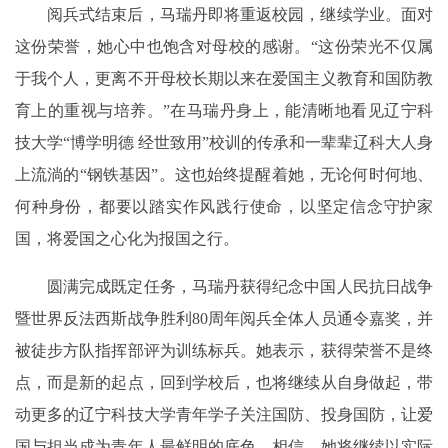
阅兵式结束后，马瑞丹即将重返校园，继续学业。面对
这份荣誉，她心中也饱含对母校的感谢。“这份荣光不仅属
于我个人，更离不开母校长期以来在爱国主义教育和国防教
育上的重视与培养。”在马瑞丹身上，能清晰地看见辽宁科
技大学“博学明德 经世致用”校训的传承和一辈辈辽科大人身
上流淌的“钢铁基因”。这也始终提醒着她，无论何时何地、
何种身份，都要以踏实作风践行使命，以坚定信念守护家
国，将爱国之心化为报国之行。
圆满完成既定任务，马瑞丹获得纪念中国人民抗日战争
暨世界反法西斯战争胜利80周年阅兵全体人员通令嘉奖，并
被徒步方队指挥部评为训练标兵。她表示，获得荣誉不是终
点，而是新的起点，回到学校后，也将继续从自身做起，带
动更多的辽宁科技大学青年学子关注国防、投身国防，让爱
国与担当成为青年人最鲜明的底色。相信，她将继续以实际