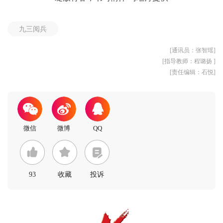
九三阅兵
[通讯员：张智瑶]
[指导教师：程璐扬 ]
[责任编辑：石悦]
93
收藏
投诉