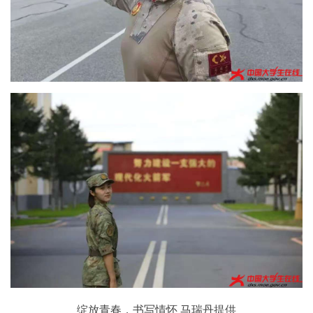
绽放青春，书写情怀 马瑞丹提供