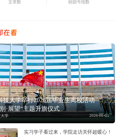
文章数
校园号指数
都在看
科技大学举行2026届毕业生离校活动
告别·展望”主题升旗仪式
2026-06-03
技大学
实习学子看过来，学院走访关怀超暖心！