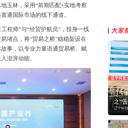
地玉林，采用“前期匹配+实地考察
起直通国际市场的线下通道。
大家
言工程师”与“经贸护航员”，投身一线
易堵点，将“贸易之桥”稳稳架设在
林故事，以专业力量语通贸易桥、赋
注入澎湃动能。
辽宁
之“
辽宁科