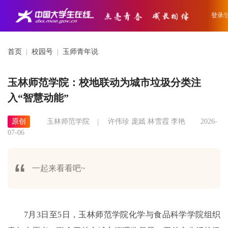
登录/
首页
|
校园号
|
玉师青年说
玉林师范学院：校地联动为城市垃圾分类注
入“智慧动能”
原创
玉林师范学院
许伟珍 庞嫣 林雪霞 李艳
2026-
07-06
一起来看看吧~
7月3日至5日，玉林师范学院化学与食品科学学院组织