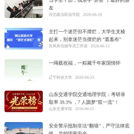
当学生干部，我亲手“弄丢”了最好的朋
友
河北政法职业学院
2026-06-29
主打一个迷茫但不摆烂，大学生支棱
起来，别拿迷茫当摆烂的 “遮羞布”
良风有信辅导员工作室
2026-06-12
一绳载祝福，一粽藏千年家国情怀
辽宁科技大学
2026-06-23
山东交通学院交通地理学院：考研录
取率 39.3% ，7 人圆梦”双一流”！
山东交通学院
2026-06-25
安全警示抵制非法“翻墙”，严守法律底
线，共护国家安全