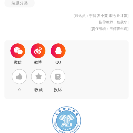
垃圾分类
[通讯员：宁智 罗小蔓 李艳 丘才媛]
[指导教师：黎魏华]
[责任编辑：玉师青年说]
0
收藏
投诉