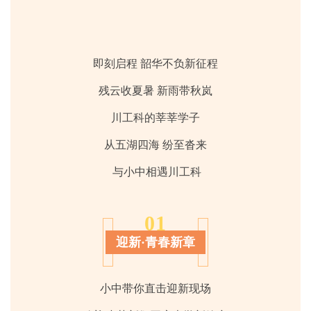
即刻启程 韶华不负新征程
残云收夏暑 新雨带秋岚
川工科的莘莘学子
从五湖四海
纷至沓来
与小中相遇川工科
01
迎新·青春新章
小中带你直击迎新现场