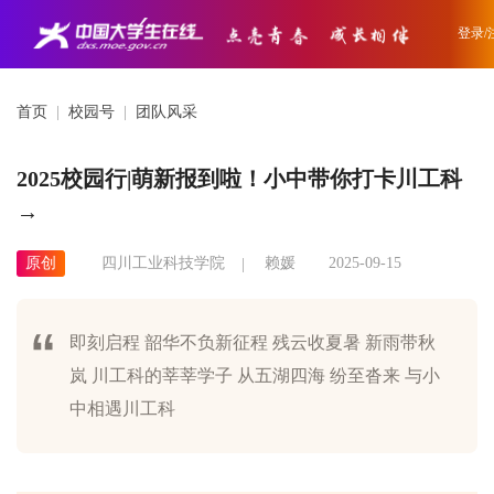
登录/
首页
|
校园号
|
团队风采
2025校园行|萌新报到啦！小中带你打卡川工科
→
原创
四川工业科技学院
赖媛
2025-09-15
即刻启程 韶华不负新征程 残云收夏暑 新雨带秋
岚 川工科的莘莘学子 从五湖四海 纷至沓来 与小
中相遇川工科