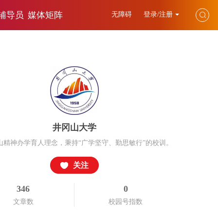
辅导员
媒体矩阵
无障碍
登录/注册
井冈山大学
山精神办学育人理念，秉持“广学坚守、勤思敏行”的校训。
关注
346
0
文章数
校园号指数