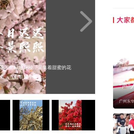
大家
大自然的精灵，在微风中轻轻摇
着无数个春夏秋冬的轮回。树旁，
上了一层金色的光辉。与之交织的
黄色花朵如繁星般点缀其间。这些
花间忙碌地穿梭，采集着甜蜜的花
。枝头上的每一朵花瓣都如同雪一
纱，仿佛在微风中翩翩起舞。雨后
的花瓣如雪般纯洁，映衬着湛蓝的
生命的热情与活力。每一朵花都像
而坚韧，在微风中轻轻摇曳，仿佛
金黄之中，形成了一幅和谐美丽的
，也不是夏日里热烈的火红，而是
风中轻轻摇曳，散发出淡淡的清
湛蓝的天空下显得格外纯净与优
朵，点缀着整个春天。
眼。
诉说着自然的美丽和生命的奇迹。
的生机与希望。
仿佛在与阳光共舞。
在空中跳起了优雅的舞蹈。
“声
广州东