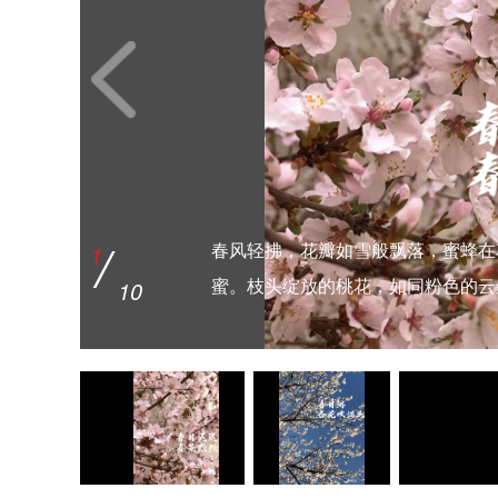
/
7
金黄的花海中，每一朵油菜花都像是
/
/
6
9
10
树皮上的裂纹如同时间的刻痕，记录
曳。阳光洒在花瓣上，仿佛给它们镀
在一片翠绿的丛林中，一簇簇明亮的
/
/
/
/
/
/
/
1
2
3
4
5
8
10
10
10
春风轻拂，花瓣如雪般飘落，蜜蜂在
湛蓝的天空下，一树杏花正开得烂漫
粉嫩的樱花绽放于枝头，花瓣轻盈如
春日暖阳下，玉兰花悄然绽放，洁白
绚烂的映山红如烈焰般燃烧，绽放着
一簇簇淡蓝色的小花绽放，它们娇小
白色花朵如同星星点点，点缀在这片
山茶花的红，不是春日里温柔的桃红
花朵娇艳欲滴，花瓣轻盈，仿佛在微
枝头绽放着洁白如雪的梨花，它们在
10
10
10
10
10
10
10
蜜。枝头绽放的桃花，如同粉色的云
般洁白，在阳光的照耀下显得格外耀
春天的气息扑面而来，每一朵花都在
天空，仿佛是春天的使者，带来无尽
是一位舞者，在微风中轻盈地摇曳，
在低声吟唱着春天的诗篇。
画卷。
一种坚韧不拔、历经风霜的深红。
香。
雅。微风轻拂，花瓣轻轻摇曳，仿佛