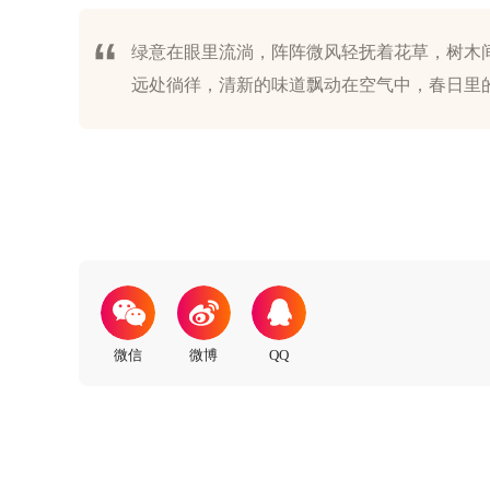
绿意在眼里流淌，阵阵微风轻抚着花草，树木
远处徜徉，清新的味道飘动在空气中，春日里