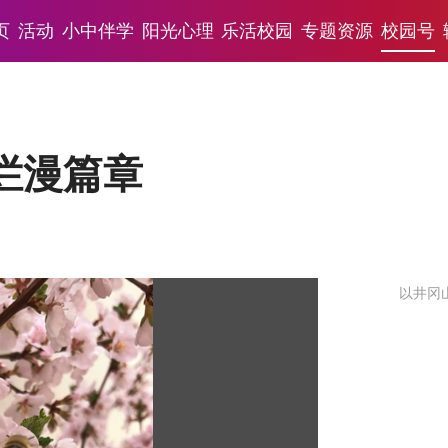
页
活动
小中伴学
阳光心理
乐活校园
专题资源
校园号
烂漫篇章
以井冈