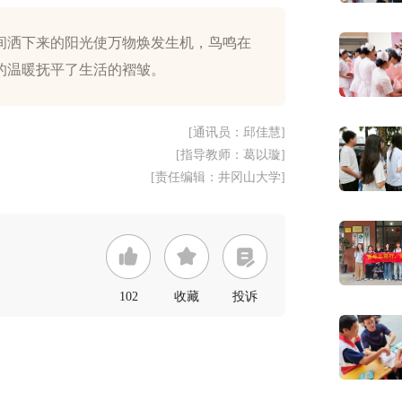
间洒下来的阳光使万物焕发生机，鸟鸣在
的温暖抚平了生活的褶皱。
[通讯员：邱佳慧]
[指导教师：葛以璇]
[责任编辑：井冈山大学]
102
收藏
投诉