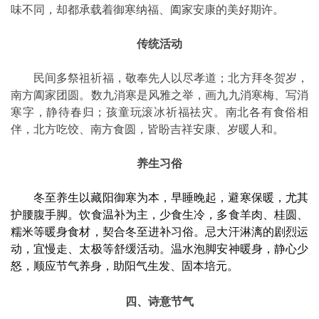
味不同，却都承载着御寒纳福、阖家安康的美好期许。
传统活动
民间多祭祖祈福，敬奉先人以尽孝道；北方拜冬贺岁，
南方阖家团圆。数九消寒是风雅之举，画九九消寒梅、写消
寒字，静待春归；孩童玩滚冰祈福祛灾。南北各有食俗相
伴，北方吃饺、南方食圆，皆盼吉祥安康、岁暖人和。
养生习俗
冬至养生以藏阳御寒为本，早睡晚起，避寒保暖，尤其
护腰腹手脚。饮食温补为主，少食生冷，多食羊肉、桂圆、
糯米等暖身食材，契合冬至进补习俗。忌大汗淋漓的剧烈运
动，宜慢走、太极等舒缓活动。温水泡脚安神暖身，静心少
怒，顺应节气养身，助阳气生发、固本培元。
四、诗意节气