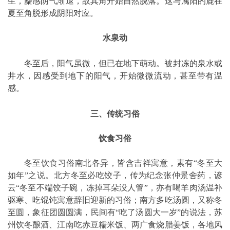
生，麋感阴气渐退，故其角开始自然脱落。这与属阳的鹿在
夏至角脱形成阴阳对应。
水泉动
冬至后，阳气虽微，但已在地下萌动。被封冻的泉水或
井水，因感受到地下的阳气，开始微微流动，甚至带有温
感。
三、传统习俗
饮食习俗
冬至饮食习俗南北各异，皆含吉祥寓意，素有“冬至大
如年”之说。北方冬至必吃饺子，传为纪念张仲景舍药，谚
云“冬至不端饺子碗，冻掉耳朵没人管”，亦有喝羊肉汤温补
驱寒、吃馄饨寓意辞旧迎新的习俗；南方多吃汤圆，又称冬
至圆，象征团圆圆满，民间有“吃了汤圆大一岁”的说法，苏
州饮冬酿酒、江南吃赤豆糯米饭、两广食烧腊姜饭，各地风