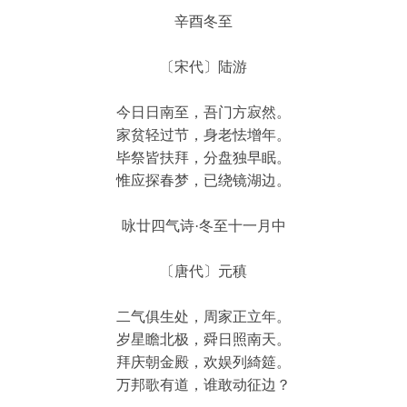
辛酉冬至
〔宋代〕陆游
今日日南至，吾门方寂然。
家贫轻过节，身老怯增年。
毕祭皆扶拜，分盘独早眠。
惟应探春梦，已绕镜湖边。
咏廿四气诗·冬至十一月中
〔唐代〕元稹
二气俱生处，周家正立年。
岁星瞻北极，舜日照南天。
拜庆朝金殿，欢娱列綺筵。
万邦歌有道，谁敢动征边？