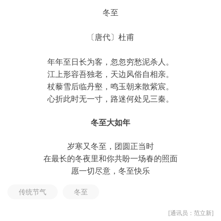
冬至
〔唐代〕杜甫
年年至日长为客，忽忽穷愁泥杀人。
江上形容吾独老，天边风俗自相亲。
杖藜雪后临丹壑，鸣玉朝来散紫宸。
心折此时无一寸，路迷何处见三秦。
冬至大如年
岁寒又冬至，团圆正当时
在最长的冬夜里和你共盼一场春的照面
愿一切尽意，冬至快乐
传统节气
冬至
[通讯员：范立新]