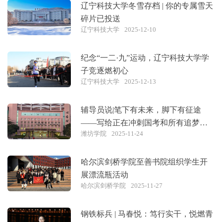
辽宁科技大学冬雪存档 | 你的专属雪天
碎片已投送
辽宁科技大学
2025-12-10
纪念“一二·九”运动，辽宁科技大学学
子竞逐燃初心
辽宁科技大学
2025-12-13
辅导员说|笔下有未来，脚下有征途
——写给正在冲刺国考和所有追梦的
潍坊学院
2025-11-24
你
哈尔滨剑桥学院至善书院组织学生开
展漂流瓶活动
哈尔滨剑桥学院
2025-11-27
钢铁标兵 | 马春悦：笃行实干，悦燃青