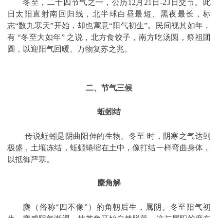
冬至，二十四节气之一，公历
12月21日-23日交节。此
日太阳直射南回归线，北半球白昼最短、黑夜最长，标
志“数九寒天”开始，却也寓意“阳气初生”。民间视其如年，
有 “冬至大如年” 之说，北方食饺子，南方吃汤圆，祭祖团
圆，以迎阳气回暖、万物复苏之兆
。
二、节气三候
蚯蚓结
传说蚯蚓是阴曲阳伸的生物。冬至 时，阴寒之气达到
极盛，土壤冻结，蚯蚓蜷缩在土中，像打结一样弯曲身体，
以抵御严寒。
麋角解
麋（俗称“四不像”）的角朝后生，属阴。冬至阳气初