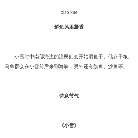
xiao xue
鲜鱼风里凝香
小雪时中南部海边的渔民们会开始晒鱼干、储存干粮。
乌鱼群会在小雪前后来到海峡，另外还有旗鱼、沙鱼等。
诗
意
节
气
《小雪》