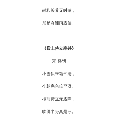
融和长养无时歇，
却是炎洲雨露偏。
《殿上侍立寒甚》
宋·楼钥
小雪似来霜气清，
今朝寒色倍严凝。
榻前侍立无遮障，
吹得半身真是冰。