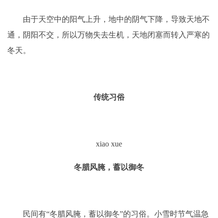
由于天空中的阳气上升，地中的阴气下降，导致天地不
通，阴阳不交，所以万物失去生机，天地闭塞而转入严寒的
冬天。
传
统
习
俗
xiao xue
冬腊风腌，蓄以御冬
民间有“冬腊风腌，蓄以御冬”的习俗。小雪时节气温急