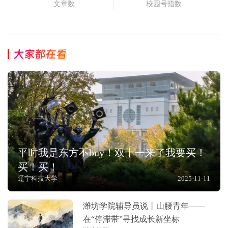
文章数
校园号指数
大家都在看
平时我是东方不buy！双十一来了我要买！
买！买！
辽宁科技大学
2025-11-11
潍坊学院辅导员说丨山腰青年——
在“停滞带”寻找成长新坐标