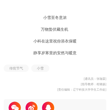
小雪至冬意浓
万物蛰伏藏生机
小科在这里祝你添衣保暖
静享岁寒里的安然与暖意
传统节气
小雪
[通讯员：张珈霖]
[指导教师：程璐扬]
[责任编辑：辽宁科技大学学生工作处]