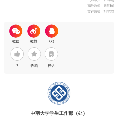
[通讯员：张洵瑒]
[指导教师：胡慧楠]
[责任编辑：刘宇宏]
7
收藏
投诉
中南大学学生工作部（处）