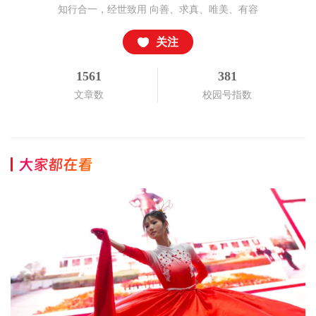
知行合一，经世致用 向善、求真、唯美、有容
关注
1561
381
文章数
校园号指数
大家都在看