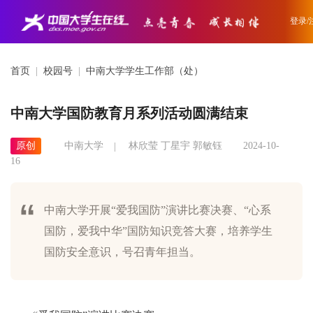
登录/
首页
|
校园号
|
中南大学学生工作部（处）
中南大学国防教育月系列活动圆满结束
原创
中南大学
林欣莹 丁星宇 郭敏钰
2024-10-
16
中南大学开展“爱我国防”演讲比赛决赛、“心系
国防，爱我中华”国防知识竞答大赛，培养学生
国防安全意识，号召青年担当。