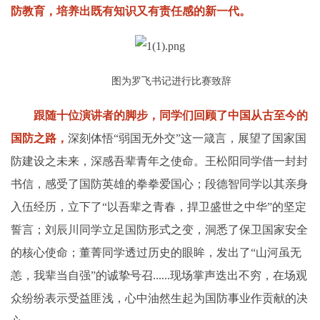
防教育，培养出既有知识又有责任感的新一代。
图为罗飞书记进行比赛致辞
跟随十位演讲者的脚步，同学们回顾了中国从古至今的
国防之路，
深刻体悟“弱国无外交”这一箴言，展望了国家国
防建设之未来，深感吾辈青年之使命。王松阳同学借一封封
书信，感受了国防英雄的拳拳爱国心；段德智同学以其亲身
入伍经历，立下了“以吾辈之青春，捍卫盛世之中华”的坚定
誓言；刘辰川同学立足国防形式之变，洞悉了保卫国家安全
的核心使命；董菁同学透过历史的眼眸，发出了“山河虽无
恙，我辈当自强”的诚挚号召......现场掌声迭出不穷，在场观
众纷纷表示受益匪浅，心中油然生起为国防事业作贡献的决